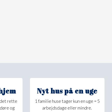
 hjem
Nyt hus på en uge
det rette
1 familie huse tager kun en uge = 5
 døre og
arbejdsdage eller mindre.