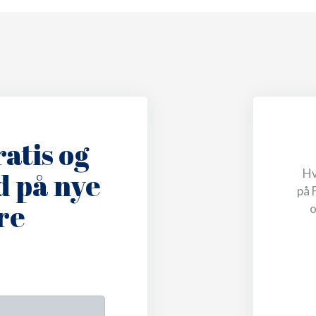
ratis og
Hv
ud
på nye
på 
re
o