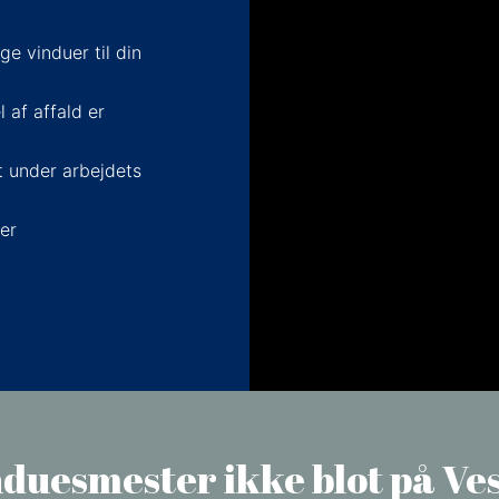
ge vinduer til din
 af affald er
t under arbejdets
ter
nduesmester ikke blot på Ve