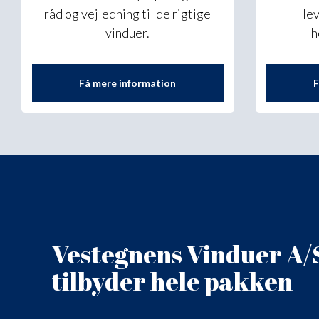
råd og vejledning til de rigtige
le
vinduer.
h
Få mere information​
F
Vestegnens Vinduer A/
​tilbyder hele pakken