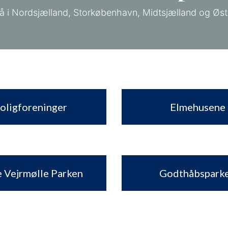
å i Nordsjælland, Storkøbenhavn, Midtsjælland og Øst
oligforeninger
Elmehusene
 Vejrmølle Parken
Godthåbspark