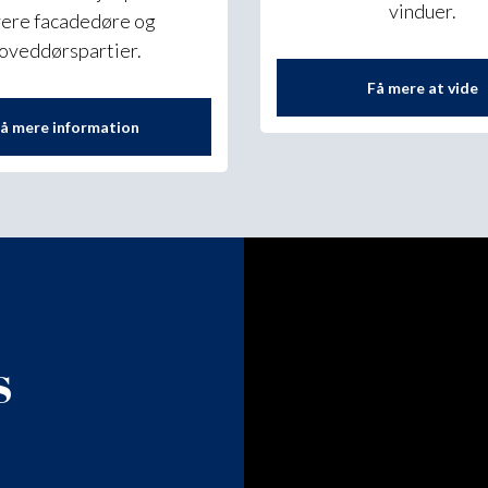
vinduer.
vere facadedøre og
oveddørspartier.
Få mere at vide
å mere information
S