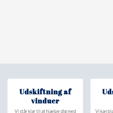
Udskiftning af
Ud
vinduer
Vi står klar til at hjælpe dig med
Vi kan b