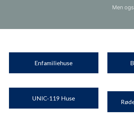
​Men ogs
Enfamiliehuse
B
UNIC-119 Huse
Røde