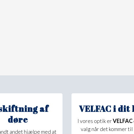
skiftning af
VELFAC i dit
døre
I vores optik er
VELFAC
valg når det kommer til
landt andet hjælpe med at