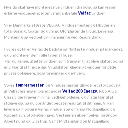
Hvis du skal have monteret nye vinduer i din bolig, så kan vi som
erfarne vindueseksperter varmt anbefale
Velfac
vinduer.
Vi er Danmarks største VELFAC Vinduesmester og tilbyder en
totalløsning; Gratis rådgivning, Uforpligtende tilbud, Levering,
Montering og ved behov Finansiering ved Resurs Bank.
I vores optik er Velfac de bedste og flotteste vinduer på markedet,
og vi monterer dem i alle typer af huse.
Har du gamle, utætte vinduer, som trænger til at blive skiftet ud, så
er vi klar til at hjælpe dig. Vi udskifter glædeligt vinduer for både
private boligejere, boligforeninger og erhverv.
Vores
tømrermester
​ og Vinduesmester tilbyder et stort udvalg
af Velfac løsninger, blandt andet
Velfac 200 Energy
, Ribo Alu &
Classic der kræver minimal vedligeholdelse, og vi står klar til at
rådgive dig, så du opnår det bedste resultat til dit hjem. Vi kan
levere og montere Velfac vinduer i og omkring Nordsjælland og
København, Storkøbenhavn, Vestegnen eksempelvis i Brøndby,
Albertslund og Glostrup. Samt Midtsjælland og Østsjælland.