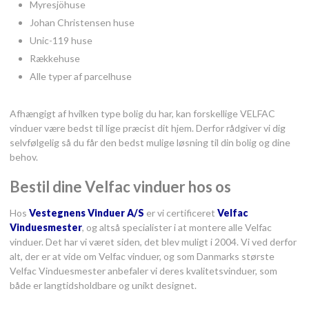
Myresjöhuse
Johan Christensen huse
Unic-119 huse
Rækkehuse
Alle typer af parcelhuse
Afhængigt af hvilken type bolig du har, kan forskellige VELFAC
vinduer være bedst til lige præcist dit hjem. Derfor rådgiver vi dig
selvfølgelig så du får den bedst mulige løsning til din bolig og dine
behov.​
Bestil dine Velfac vinduer hos os
Hos
Vestegnens Vinduer A/S
er vi certificeret
Velfac
Vinduesmester
, og altså specialister i at montere alle Velfac
vinduer. Det har vi været siden, det blev muligt i 2004. Vi ved derfor
alt, der er at vide om Velfac vinduer, og som Danmarks største
Velfac Vinduesmester anbefaler vi deres kvalitetsvinduer, som
både er langtidsholdbare og unikt designet.