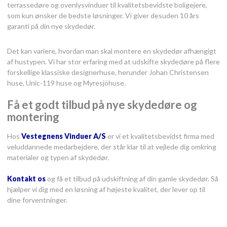
terrassedøre og ovenlysvinduer til kvalitetsbevidste boligejere,
som kun ønsker de bedste løsninger. Vi giver desuden 10 års
garanti på din nye skydedør.
Det kan variere, hvordan man skal montere en skydedør afhængigt
af hustypen. Vi har stor erfaring med at udskifte skydedøre på flere
forskellige klassiske designerhuse, herunder Johan Christensen
huse, Unic-119 huse og Myresjöhuse.​
Få et godt tilbud på nye skydedøre og
montering
Hos
Vestegnens Vinduer A/S
er vi et kvalitetsbevidst firma med
veluddannede ​medarbejdere, der står klar til at vejlede dig omkring
materialer og typen af skydedør.
Kontakt os
og få et tilbud på udskiftning af din gamle skydedør. Så
hjælper vi dig med en løsning af højeste kvalitet, der lever op til
dine forventninger.