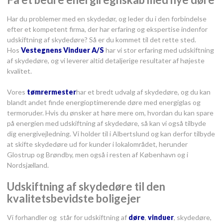
​Har du problemer med en skydedør, og leder du i den forbindelse
efter et kompetent firma, der har erfaring og ekspertise indenfor
udskiftning af skydedøre? Så er du kommet til det rette sted.
​Hos
Vestegnens Vinduer A/S
har vi stor erfaring med udskiftning
af skydedøre, og vi leverer altid detaljerige resultater af højeste
kvalitet.
Vores
tømrermester
​har et bredt udvalg af skydedøre, og du kan
blandt andet finde energioptimerende døre med energiglas og
termoruder. Hvis du ønsker at høre mere om, hvordan du kan spare
på energien med udskiftning af skydedøre, så kan vi også tilbyde
dig energivejledning. Vi holder til i Albertslund og kan derfor tilbyde
at skifte skydedøre ud for kunder i lokalområdet, herunder
Glostrup og Brøndby, men også i resten af København og i
Nordsjælland.
​Udskiftning af skydedøre til den
kvalitetsbevidste boligejer
Vi forhandler og står for udskiftning af
døre
,
vinduer
, skydedøre,