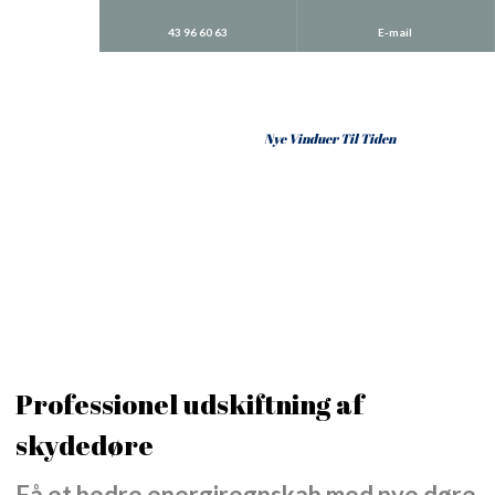
43 96 60 63
E-mail
​Nye Vinduer Til Tiden
Professionel udskiftning af
skydedøre
Få et bedre energiregnskab med nye døre